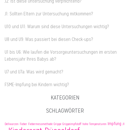
J2: Ist diese Untersuchung verpflichtend?
J1: Sollten Eltern zur Untersuchung mitkommen?
U10 und U11: Warum sind diese Untersuchungen wichtig?
U8 und U9: Was passiert bei diesen Check-ups?
U1 bis U6: Wie laufen die Vorsorgeuntersuchungen im ersten
Lebensjahr Ihres Babys ab?
U7 und U7a: Was wird gemacht?
FSME-Impfung bei Kindern wichtig?
KATEGORIEN
SCHLAGWÖRTER
Impfung
Dellwarzen
Fieber
Fiebermessmethode
Grippe
Grippeimpfstoff
hohe Temperaturen
J1