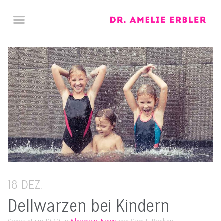
SPRECHZEITEN / KONTAKT
DOWNLOADS / LINKS
18 DEZ.
Dellwarzen bei Kindern