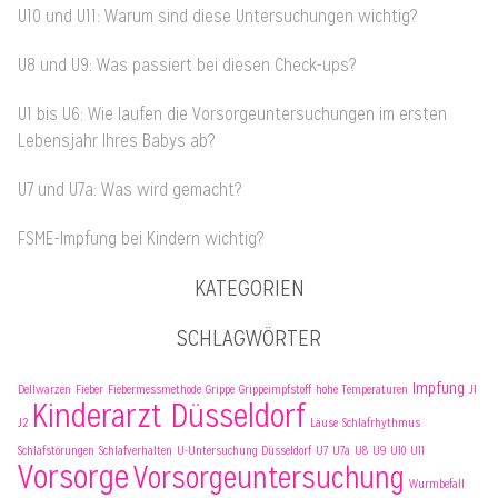
U10 und U11: Warum sind diese Untersuchungen wichtig?
U8 und U9: Was passiert bei diesen Check-ups?
U1 bis U6: Wie laufen die Vorsorgeuntersuchungen im ersten
Lebensjahr Ihres Babys ab?
U7 und U7a: Was wird gemacht?
FSME-Impfung bei Kindern wichtig?
KATEGORIEN
SCHLAGWÖRTER
Impfung
Dellwarzen
Fieber
Fiebermessmethode
Grippe
Grippeimpfstoff
hohe Temperaturen
J1
Kinderarzt Düsseldorf
J2
Läuse
Schlafrhythmus
Schlafstörungen
Schlafverhalten
U-Untersuchung Düsseldorf
U7
U7a
U8
U9
U10
U11
Vorsorge
Vorsorgeuntersuchung
Wurmbefall