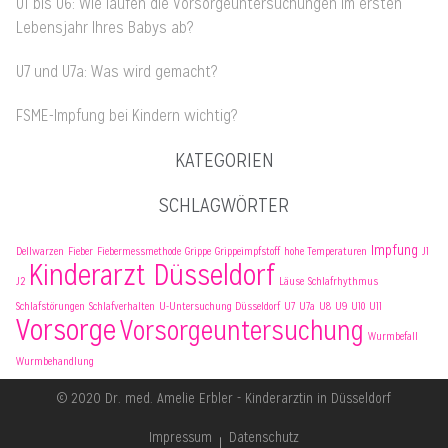
U1 bis U6: Wie laufen die Vorsorgeuntersuchungen im ersten
Lebensjahr Ihres Babys ab?
U7 und U7a: Was wird gemacht?
FSME-Impfung bei Kindern wichtig?
KATEGORIEN
SCHLAGWÖRTER
Impfung
Dellwarzen
Fieber
Fiebermessmethode
Grippe
Grippeimpfstoff
hohe Temperaturen
J1
Kinderarzt Düsseldorf
J2
Läuse
Schlafrhythmus
Schlafstörungen
Schlafverhalten
U-Untersuchung Düsseldorf
U7
U7a
U8
U9
U10
U11
Vorsorge
Vorsorgeuntersuchung
Wurmbefall
Wurmbehandlung
© 2020 Dr. med. Amelie Erbler - Kinderarztin in Düsseldorf
Impressum
Datenschutz